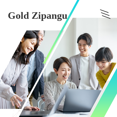
Gold Zipangu
l
i
i